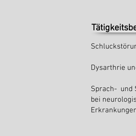
Tätigkeitsb
Schluckstöru
Dysarthrie u
Sprach- und 
bei neurologi
Erkrankunge