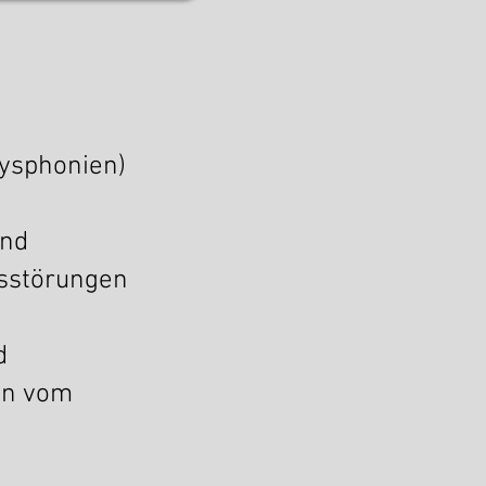
ysphonien)
und
sstörungen
d
en vom