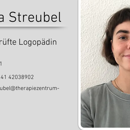
 Streubel
prüfte Logopädin
1
341 42038902
eubel@therapiezentrum-