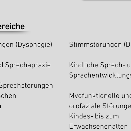
ereiche
ngen (Dysphagie)
Stimmstörungen (D
nd Sprechapraxie
Kindliche Sprech- 
Sprachentwicklung
Sprechstörungen
schen
Myofunktionelle un
n
orofaziale Störung
Kindes- bis zum
Erwachsenenalter